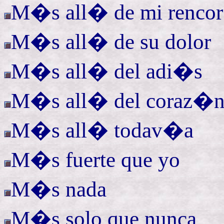
M�s all� de mi rencor
M�s all� de su dolor
M�s all� del adi�s
M�s all� del coraz�
M�s all� todav�a
M�s fuerte que yo
M�s nada
M�s solo que nunca