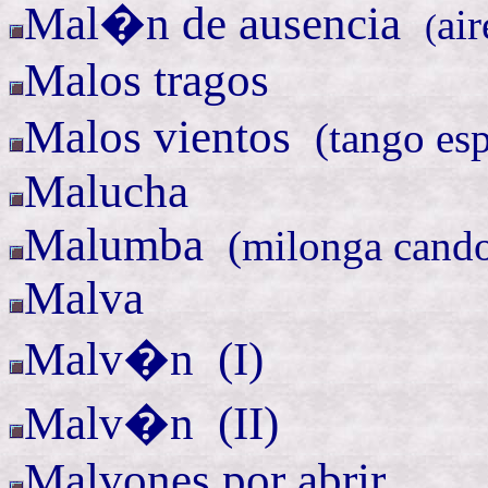
Mal�n de
ausencia
ai
(
Malos tragos
Malos
vientos
(
tango es
Malucha
Malumba
(
milonga cand
Malva
Malv�n (
I)
Malv�n (
II)
Malvones por abrir