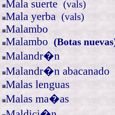
Mala
suerte
(
vals)
Mala
yerba
(
vals)
Malambo
Malambo
(
Botas nuevas
Malandr�n
Malandr�n
abacanado
Malas lenguas
Malas ma�as
Maldici�n