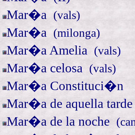
Mar�a
(
vals)
Mar�a
(
milonga)
Mar�a
Amelia
(
vals)
Mar�a
celosa
(
vals)
Mar�a Constituci�n
Mar�a de aquella
tard
Mar�a de la
noche
(
ca