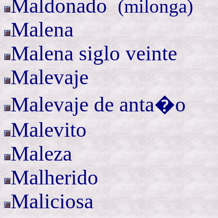
Maldonado
(
milonga)
Malena
Malena siglo veinte
Malevaje
Malevaje de anta�o
Malevito
Maleza
Malherido
Maliciosa