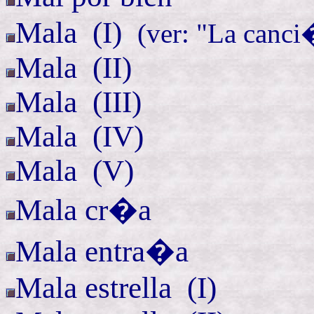
Mala (
I)
(ver: "La canci
Mala (
II)
Mala (
III)
Mala (
IV)
Mala (
V)
Mala cr�a
Mala entra�a
Mala
estrella (
I)