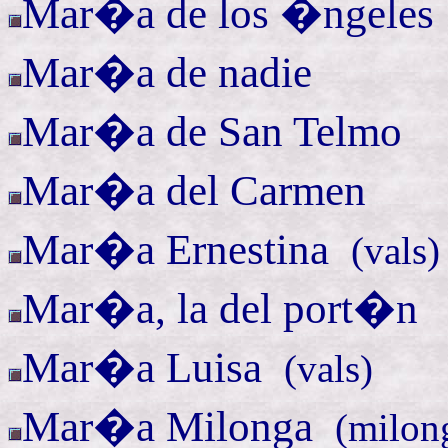
Mar�a de los
�ngele
Mar�a de nadie
Mar�a de San Telmo
Mar�a del Carmen
Mar�a
Ernestina
(
vals)
Mar�a, la del port�n
Mar�a
Luisa
(
vals)
Mar�a
Milonga
(
milon