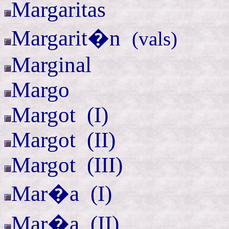
Margaritas
Margarit�n
(
vals)
Marginal
Margo
Margot (
I)
Margot (
II)
Margot (
III)
Mar�a (
I)
Mar�a (
II)