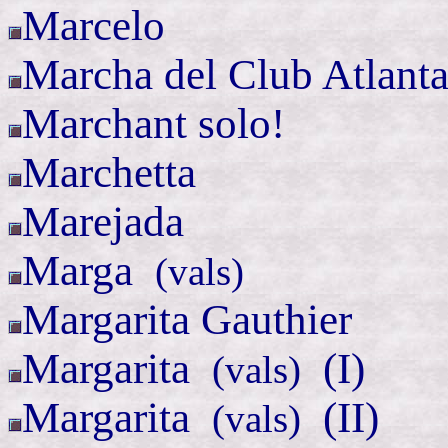
Marcelo
Marcha del Club
Atlan
Marchant
solo!
Marchetta
Marejada
Marga
(
vals)
Margarita
Gauthier
Margarita
(I)
(
vals)
Margarita
(II)
(
vals)