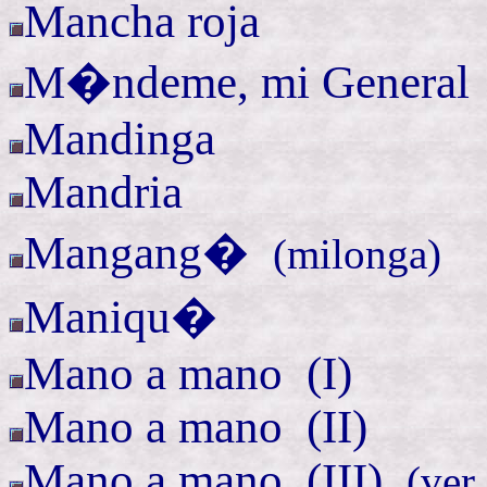
Mancha roja
M�ndeme, mi
Genera
Mandinga
Mandria
Mangang�
(
milonga)
Maniqu�
Mano a
mano (
I)
Mano a
mano (
II)
Mano a
mano (
III)
(ver