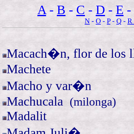
A
-
B
-
C
-
D
-
E
N
-
O
-
P
-
Q
-
R
Macach�n, flor de los l
Machete
Macho y var�n
Machucala
(
milonga)
Madalit
Madam
Juli�