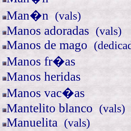
Man�n
(
vals)
Manos
adoradas
(
vals)
Manos de
mago
(
dedica
Manos fr�as
Manos heridas
Manos vac�as
Mantelito
blanco
(
vals)
Manuelita
(
vals)