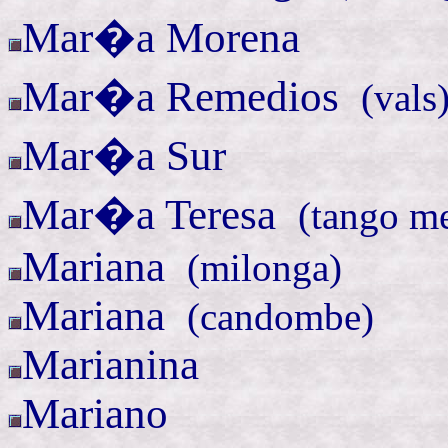
Mar�a Morena
Mar�a
Remedios
(
vals
Mar�a Sur
Mar�a
Teresa
(
tango me
Mariana
(
milonga)
Mariana
(
candombe)
Marianina
Mariano