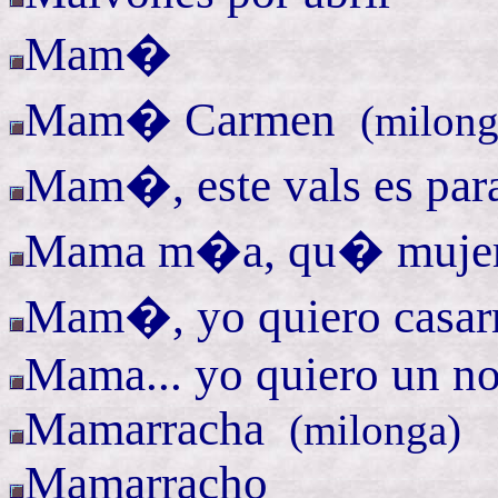
Mam�
Mam�
Carmen
(
milong
Mam�, este vals es pa
Mama m�a, qu� mujer.
Mam�, yo quiero casa
Mama... yo quiero un n
Mamarracha
(
milonga)
Mamarracho