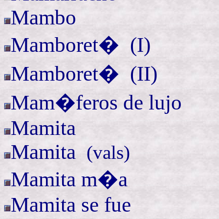
Mambo
Mamboret� (
I)
Mamboret� (
II)
Mam�feros de lujo
Mamita
Mamita
(
vals)
Mamita m�a
Mamita se fue