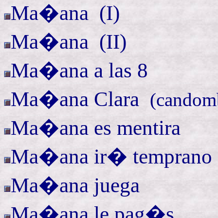
Ma�ana (
I)
Ma�ana (
II)
Ma�ana a las 8
Ma�ana
Clara
(
candom
Ma�ana es mentira
Ma�ana ir� temprano
Ma�ana juega
Ma�ana le
pag�s