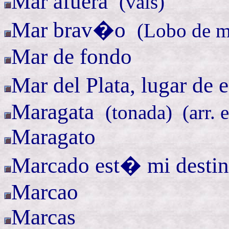
Mar
afuera
(
vals)
Mar
brav�o
(
Lobo de m
Mar de fondo
Mar del Plata, lugar de
Maragata
(
tonada) (
arr
. 
Maragato
Marcado est� mi
dest
Marcao
Marcas