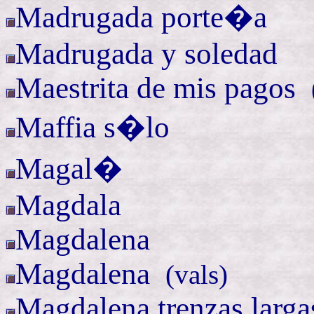
Madrugada porte�a
Madrugada y soledad
Maestrita de mis
pagos
Maffia
s�lo
Magal�
Magdala
Magdalena
Magdalena
(
vals)
Magdalena trenzas larga