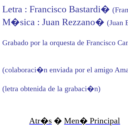
Letra : Francisco Bastardi
�
(Fran
M�sica : Juan Rezzano
�
(Juan 
Grabado por la orquesta de Francisco Ca
(colaboraci�n enviada por el amigo Ama
(letra obtenida de la grabaci�n)
Atr�s
�
Men� Principal