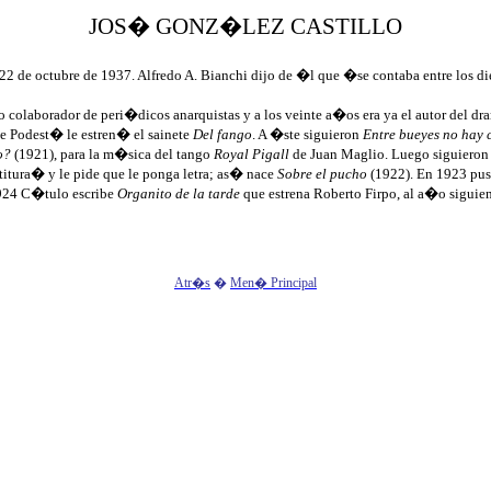
JOS� GONZ�LEZ CASTILLO
22 de octubre de 1937. Alfredo A.
Bianchi
dijo de �l que �se contaba entre los die
 colaborador de peri�dicos anarquistas y a los veinte a�os era ya el autor del dr
e Podest� le estren� el sainete
Del fango
. A �ste siguieron
Entre bueyes no hay
o?
(1921), para la m�sica del tango
Royal
Pigall
de Juan
Maglio
. Luego siguieron
titura
�
y le pide que le ponga letra; as� nace
Sobre el pucho
(1922). En 1923 pus
1924
C�tulo
escribe
Organito de la tarde
que estrena Roberto
Firpo
, al a�o siguie
Atr�s
�
Men� Principal