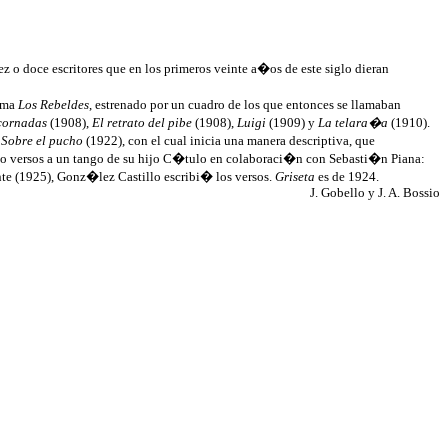
z o doce escritores que en los primeros veinte a�os de este siglo dieran
ama
Los Rebeldes
, estrenado por un cuadro de los que entonces se llamaban
 cornadas
(1908),
El retrato del pibe
(1908),
Luigi
(1909) y
La telara�a
(1910).
Sobre el pucho
(1922), con el cual inicia una manera descriptiva, que
o versos a un tango de su hijo
C�tulo
en colaboraci�n con Sebasti�n
Piana
:
nte (1925), Gonz�lez Castillo escribi� los versos.
Griseta
es de 1924.
J.
Gobello
y J. A.
Bossio