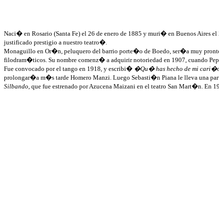
Naci� en Rosario (Santa Fe) el 26 de enero de 1885 y muri� en Buenos Aires el 
justificado prestigio a nuestro teatro�.
Monaguillo en Or�n, peluquero del barrio porte�o de
Boedo
, ser�a muy pronto
filodram�ticos
. Su nombre comenz� a adquirir notoriedad en 1907, cuando Pep
Fue convocado por el tango en 1918, y escribi�
�Qu� has hecho de mi cari�
prolongar�a m�s tarde Homero
Manzi
. Luego Sebasti�n
Piana
le lleva una par
Silbando
, que fue estrenado por Azucena
Maizani
en el teatro San Mart�n. En 